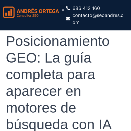
686 412 160
contacto@seoandres.c
om
Posicionamiento
GEO: La guía
completa para
aparecer en
motores de
búsqueda con IA